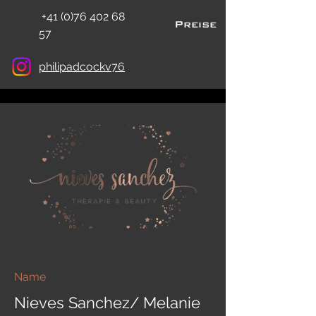
+41 (0)76 402 68
Preise
57
philipadcockv76
Name
Nieves Sanchez/ Melanie